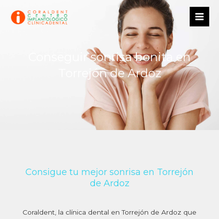
Ir
al
contenido
Conseguir sonrisa bonita en
Torrejón de Ardoz
Consigue tu mejor sonrisa en Torrejón
de Ardoz
Coraldent, la clínica dental en Torrejón de Ardoz que